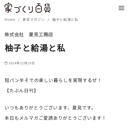
コ
ン
テ
Home
家百マガジン
柚子と給湯と私
ン
株式会社 夏見工務店
ツ
へ
柚子と給湯と私
移
動
2024年12月23日
短パン半そでの楽しい暮らしを実現するぜ！
【たぶん日刊】
いつもありがとうございます、夏見です。
本日もメルマガご愛読ありがとうございます！