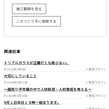
施工範囲を見る
このつくり手に相談する
施工範囲
滋賀県全域（高島市・大津市北
関連記事
部を除く） /
京都市（北区 /
トリプルガラスが正義だとも限らない。
伏見区除く） /
宇治市 /
2023年2月9日
家百マガジン
大切にしていること
大山崎町 /
2026年5月17日
家百マガジン
～超売り手市場の中で人材採用・人材育成を考える～
2024年4月19日
家百マガジン
9月１日本日１９時～始まります。
2023年9月1日
家百マガジン