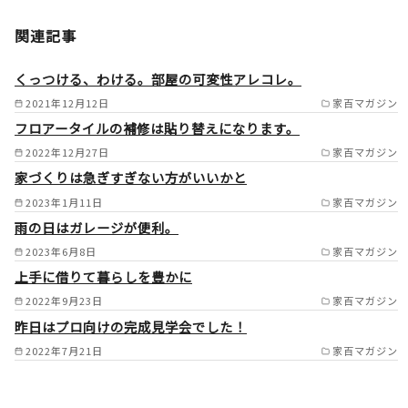
大東市/四條畷市/枚方市/高槻
関連記事
市/茨木市/豊中市/吹田市/摂津
市/箕面市/池田市/川西市/宝塚
くっつける、わける。部屋の可変性アレコレ。
市/伊丹市/尼崎市/西宮市/芦屋
2021年12月12日
家百マガジン
フロアータイルの補修は貼り替えになります。
市/島本町/大山崎町/長岡京市/
2022年12月27日
家百マガジン
京都市/宇治市/京田辺市/八幡
家づくりは急ぎすぎない方がいいかと
市/交野市/城陽市/寝屋川市/守
2023年1月11日
家百マガジン
口市/門真市/東大阪市/堺市/和
雨の日はガレージが便利。
泉市/松原市/藤井寺市/羽曳野
2023年6月8日
家百マガジン
市/八尾市/柏原市/大阪市/高石
上手に借りて暮らしを豊かに
2022年9月23日
家百マガジン
市/和泉大津市/生駒市/奈良市/
昨日はプロ向けの完成見学会でした！
大和郡山市/天理市/相楽郡/平
2022年7月21日
家百マガジン
群郡 /