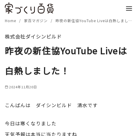
コ
ン
テ
Home
家百マガジン
昨夜の新住協YouTube Liveは白熱しました！
ン
株式会社ダイシンビルド
ツ
へ
昨夜の新住協YouTube Liveは
移
動
白熱しました！
2024年11月20日
こんばんは ダイシンビルド 清水です
今日は寒くなりました
天気予報は本当に当たりますね