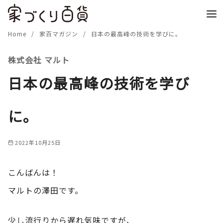
コ
ン
テ
Home
家百マガジン
日本の最高峰の技術を学びに。
ン
株式会社 マルト
ツ
へ
日本の最高峰の技術を学び
移
動
に。
2022年10月25日
こんばんは！
マルトの澤田です。
少し流行りから遅れ気味ですが、