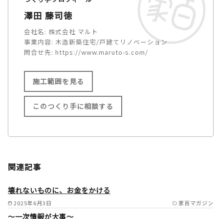
澤田 藤司徳
会社名:
株式会社 マルト
事業内容:
木造新築住宅/戸建てリノベーション
問合せ先:
https://www.maruto-s.com/
施工範囲を見る
このつくり手に相談する
施工範囲
多賀町/彦根市/長浜市/米原市/
関連記事
東近江市/近江八幡市/野洲市/
守山市/栗東市/草津市/甲賀市/
壊れないものに、お金をかける
湖南市/大津市/高島市/甲良町/
2025年6月3日
家百マガジン
～一次情報が大事～
豊郷町/愛荘町/竜王町/日野町 /