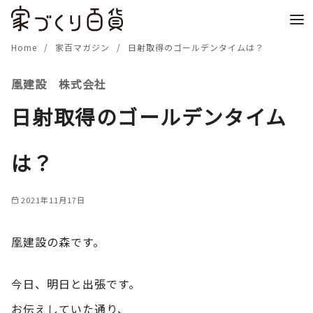
コ
ン
テ
Home
家百マガジン
日射取得のゴールデンタイムは？
ン
凰建設 株式会社
ツ
へ
日射取得のゴールデンタイム
移
動
は？
2021年11月17日
凰建設の森です。
今日、明日と出張です。
お伝えしていた通り、