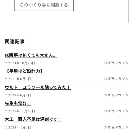
このつくり手に相談する
施工範囲
岐阜県岐阜市/各務原市/関市/
関連記事
美濃/加茂市/可児市/美濃市/坂
祝町/本巣市/大野町/池田町/大
床暖房は無くても大丈夫。
垣市の一部/瑞穂市/岐南町/笠
2021年10月26日
家百マガジン
【平屋ほど設計力】
松町/羽島市/ 愛知県一宮市/
2026年6月6日
家百マガジン
江南市/犬山市/扶桑町/木曽川
ウルト ユラソール貼ってみた！
町 /
2022年6月9日
家百マガジン
先生も悩む。
2022年11月11日
家百マガジン
大工 職人不足は深刻です！
2022年7月3日
家百マガジン