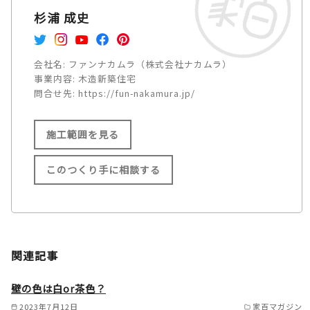
杉浦 成史
会社名:
ファンナカムラ（株式会社ナカムラ）
事業内容:
木造新築住宅
問合せ先:
https://fun-nakamura.jp/
施工範囲を見る
このつくり手に相談する
施工範囲
長岡京市/向日市/大山崎市/京
関連記事
都市/亀岡市/八幡市/宇治市/城
陽市/枚方市/高槻市/京田辺市/
壁の色は白or茶色？
木津川市/交野市/寝屋川市/箕
2023年7月12日
家百マガジン