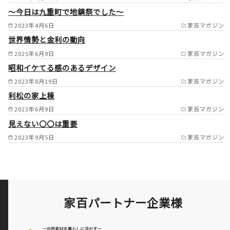
～今日は九重町で地鎮祭でした～
面市/豊中市/東大阪市/西宮市/
2023年4月6日
家百マガジン
尼崎市大津市/草津市/栗東市守
世界情勢と金利の動向
山市 /
2025年6月9日
家百マガジン
昭和イケてる感のあるデザイン
2023年8月19日
家百マガジン
利松の家上棟
2023年6月9日
家百マガジン
見えない〇〇は重要
2023年9月5日
家百マガジン
家百パートナー企業様