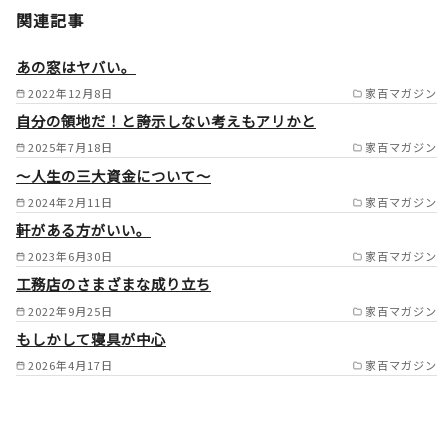
関連記事
市/春日井市/大口町/扶桑町/犬
山市/一宮市/稲沢市/あま市/津
あの窓はヤバい。
島市/愛西市/尾張旭市/瀬戸市/
2022年12月8日
家百マガジン
自分の領地だ！と誇示しない考えもアリかと
日進市/長久手市/みよし市/東
2025年7月18日
家百マガジン
郷町/刈谷市/安城市/大府市/東
～人生の三大資金について～
海市/知立市/豊田市/西尾市/岡
2024年2月11日
家百マガジン
崎市/阿久比町/羽島市/各務原
軒がある方がいい。
市/可児市/岐阜市/多治見市 /
2023年6月30日
家百マガジン
工務店のさまざまな成り立ち
2022年9月25日
家百マガジン
もしかして寝具が中心
2026年4月17日
家百マガジン