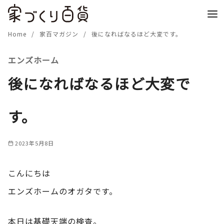
コ
ン
テ
Home
家百マガジン
後になればなるほど大変です。
ン
エンズホーム
ツ
へ
後になればなるほど大変で
移
動
す。
2023年5月8日
こんにちは
エンズホームのオガタです。
本日は基礎天端の検査。