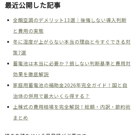
最近公開した記事
全館空調のデメリット13選｜後悔しない導入判断
と費用の実態
冬に湿度が上がらない本当の理由と今すぐできる対
策7選
蓄電池は本当に必要か？損しない判断基準と費用対
効果を徹底解説
家庭用蓄電池の補助金2026年完全ガイド！国と自
治体の併用で最大いくら得する？
上棟式の費用相場を完全解説！総額・内訳・節約術
まとめ