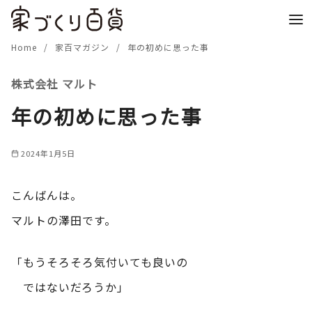
コ
ン
テ
Home
家百マガジン
年の初めに思った事
ン
株式会社 マルト
ツ
へ
年の初めに思った事
移
動
2024年1月5日
こんばんは。
マルトの澤田です。
「もうそろそろ気付いても良いの
ではないだろうか」