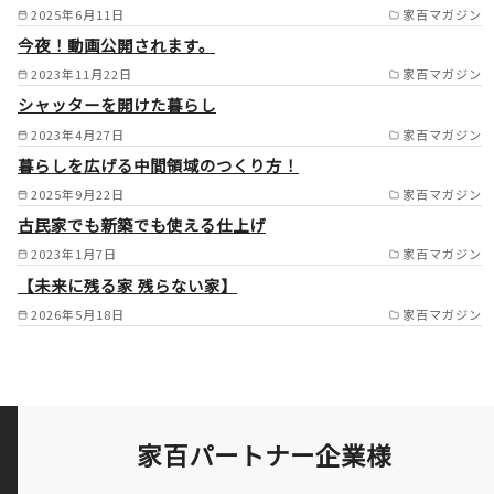
湖南市/大津市/高島市/甲良町/
2025年6月11日
家百マガジン
今夜！動画公開されます。
豊郷町/愛荘町/竜王町/日野町 /
2023年11月22日
家百マガジン
シャッターを開けた暮らし
2023年4月27日
家百マガジン
暮らしを広げる中間領域のつくり方！
2025年9月22日
家百マガジン
古民家でも新築でも使える仕上げ
2023年1月7日
家百マガジン
【未来に残る家 残らない家】
2026年5月18日
家百マガジン
家百パートナー企業様