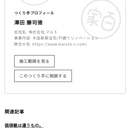
つくり手プロフィール
澤田 藤司徳
会社名:
株式会社 マルト
事業内容:
木造新築住宅/戸建てリノベーション
問合せ先:
https://www.maruto-s.com/
施工範囲を見る
このつくり手に相談する
施工範囲
多賀町/彦根市/長浜市/米原市/
関連記事
東近江市/近江八幡市/野洲市/
守山市/栗東市/草津市/甲賀市/
価値観は違うもの。