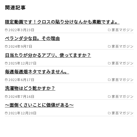
姫路市/たつの市/相生市/赤穂
関連記事
市/高砂市/加古川市/稲美町/播
磨町/三木市/小野市/加東市/加
限定動画です！クロスの貼り分けなんかも素敵ですよ。
西市/神崎郡神河町/神崎郡福崎
2022年3月23日
家百マガジン
ベランダ少な目。その理由
町/西脇市の一部/多可町/宍粟
2024年9月7日
家百マガジン
市/山崎町/佐用郡/明石市西部/
日当たりが分かるアプリ、使ってますか？
岡山県備前市/岡山県瀬戸内市
2025年12月27日
家百マガジン
/
毎週毎週畑ネタですみません。
2022年6月17日
家百マガジン
洗濯物はどう乾かすか？
2024年7月16日
家百マガジン
～面倒くさいことに価値がある～
2021年12月20日
家百マガジン