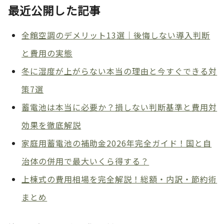
最近公開した記事
全館空調のデメリット13選｜後悔しない導入判断
と費用の実態
冬に湿度が上がらない本当の理由と今すぐできる対
策7選
蓄電池は本当に必要か？損しない判断基準と費用対
効果を徹底解説
家庭用蓄電池の補助金2026年完全ガイド！国と自
治体の併用で最大いくら得する？
上棟式の費用相場を完全解説！総額・内訳・節約術
まとめ