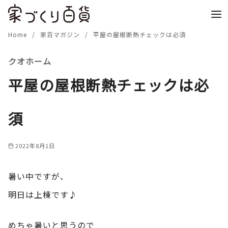
コ
ン
テ
Home
家百マガジン
平屋の屋根断熱チェックは必須
ン
クオホーム
ツ
へ
平屋の屋根断熱チェックは必
移
動
須
2022年8月1日
暑い中ですが、
明日は上棟です♪
めちゃ暑いと思うので