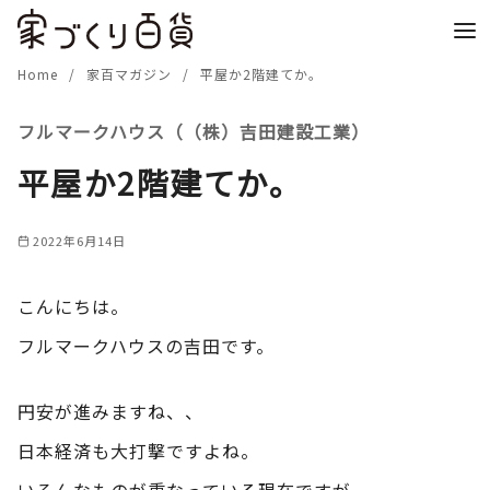
コ
ン
テ
Home
家百マガジン
平屋か2階建てか。
ン
フルマークハウス（（株）吉田建設工業）
ツ
へ
平屋か2階建てか。
移
動
2022年6月14日
こんにちは。
フルマークハウスの吉田です。
円安が進みますね、、
日本経済も大打撃ですよね。
いろんなものが重なっている現在ですが、