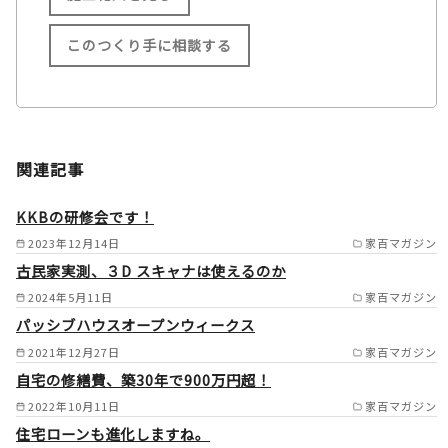
このつくり手に相談する
施工範囲
長崎市/諫早市/大村市/島原市/
関連記事
南島原市/雲仙市/長与町/時津
町 /
KKBの研修会です！
2023年12月14日
家百マガジン
古民家実測、３D スキャナは使えるのか
2024年5月11日
家百マガジン
パッシブハウスオープンウィークス
2021年12月27日
家百マガジン
自宅の修繕費、築30年で900万円超！
2022年10月11日
家百マガジン
住宅ローンも進化しますね。