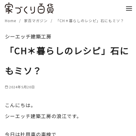
コ
ン
テ
Home
家百マガジン
「CH＊暮らしのレシピ」石にもミソ？
ン
シーエッチ建築工房
ツ
へ
「CH＊暮らしのレシピ」石に
移
動
もミソ？
2024年5月20日
こんにちは。
シーエッチ建築工房の浪江です。
今日は社用車の車検で