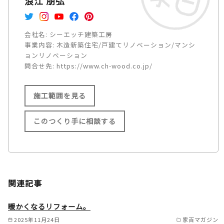
浪江 朋弘
会社名:
シーエッチ建築工房
事業内容:
木造新築住宅/戸建てリノベーション/マンシ
ョンリノベーション
問合せ先:
https://www.ch-wood.co.jp/
施工範囲を見る
このつくり手に相談する
施工範囲
宝塚市/川西市/三田市/神戸市/
関連記事
西宮市/伊丹市/吹田市/豊中市/
茨木市/摂津市/明石市/尼崎市/
暖かくなるリフォーム。
播磨町/猪名川町/加古郡/三木
2025年11月24日
家百マガジン