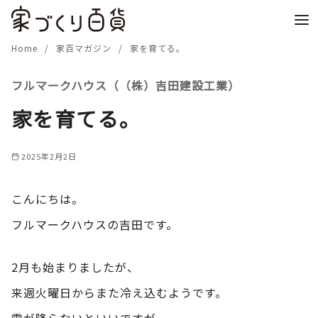
コ
ン
テ
Home
家百マガジン
家を育てる。
ン
フルマークハウス（（株）吉田建設工業）
ツ
へ
家を育てる。
移
動
2025年2月2日
こんにちは。
フルマークハウスの吉田です。
2月も始まりましたが、
来週火曜日からまた冷え込むようです。
雪が降らないといいですが。。