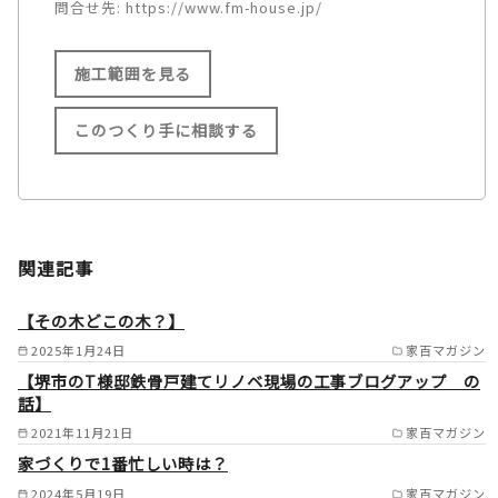
問合せ先:
https://www.fm-house.jp/
施工範囲を見る
このつくり手に相談する
施工範囲
長崎市/諫早市/大村市/島原市/
関連記事
南島原市/雲仙市/長与町/時津
町 /
【その木どこの木？】
2025年1月24日
家百マガジン
【堺市のT様邸鉄骨戸建てリノベ現場の工事ブログアップ の
話】
2021年11月21日
家百マガジン
家づくりで1番忙しい時は？
2024年5月19日
家百マガジン