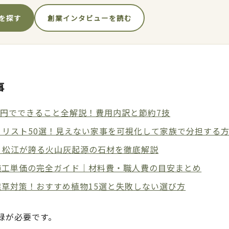
を探す
創業インタビューを読む
事
万円でできること全解説！費用内訳と節約7技
？リスト50選！見えない家事を可視化して家族で分担する
・松江が誇る火山灰起源の石材を徹底解説
施工単価の完全ガイド｜材料費・職人費の目安まとめ
草対策！おすすめ植物15選と失敗しない選び方
録が必要です。