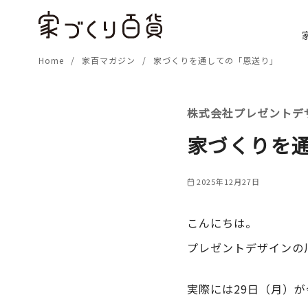
コ
ン
テ
Home
家百マガジン
家づくりを通しての「恩送り」
ン
ツ
へ
株式会社プレゼントデ
移
動
家づくりを
2025年12月27日
こんにちは。
プレゼントデザインの
実際には29日（月）