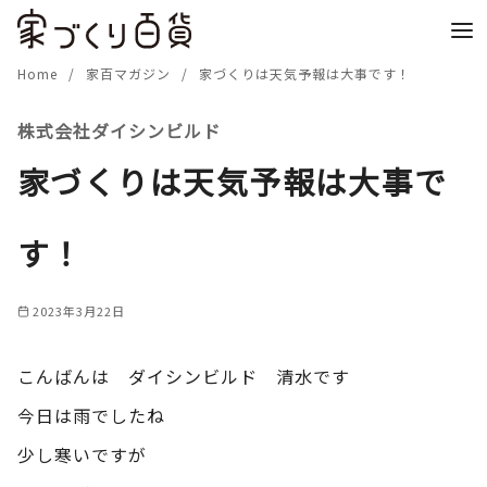
コ
ン
テ
Home
家百マガジン
家づくりは天気予報は大事です！
ン
株式会社ダイシンビルド
ツ
へ
家づくりは天気予報は大事で
移
動
す！
2023年3月22日
こんばんは ダイシンビルド 清水です
今日は雨でしたね
少し寒いですが