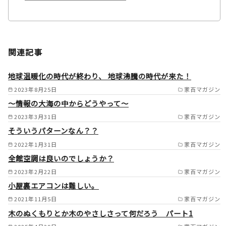
施工範囲
大東市/四條畷市/枚方市/高槻
関連記事
市/茨木市/豊中市/吹田市/摂津
市/箕面市/池田市/川西市/宝塚
地球温暖化の時代が終わり、 地球沸騰の時代が来た！
市/伊丹市/尼崎市/西宮市/芦屋
2023年8月25日
家百マガジン
～情報の大海の中からどうやって～
市/島本町/大山崎町/長岡京市/
2023年3月31日
家百マガジン
京都市/宇治市/京田辺市/八幡
そういうパターンなん？？
市/交野市/城陽市/寝屋川市/守
2022年1月31日
家百マガジン
口市/門真市/東大阪市/堺市/和
全館空調は良いのでしょうか？
泉市/松原市/藤井寺市/羽曳野
2023年2月22日
家百マガジン
市/八尾市/柏原市/大阪市/高石
小屋裏エアコンは難しい。
2021年11月5日
家百マガジン
市/和泉大津市/生駒市/奈良市/
木のぬくもりとか木のやさしさって何だろう パート1
大和郡山市/天理市/相楽郡/平