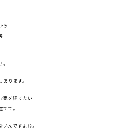
から
笑
せ。
もあります。
な家を建てたい。
建てて。
ないんですよね。