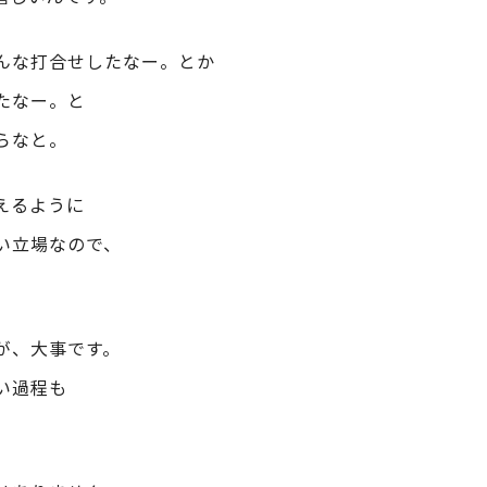
んな打合せしたなー。とか
たなー。と
らなと。
えるように
い立場なので、
が、大事です。
い過程も
。