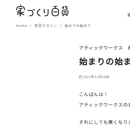
コ
ン
テ
Home
家百マガジン
始まりの始まり
ン
ツ
へ
アティックワークス 
移
動
始まりの始
2021年11月28日
こんばんは！
アティックワークスの
それにしても寒くなり