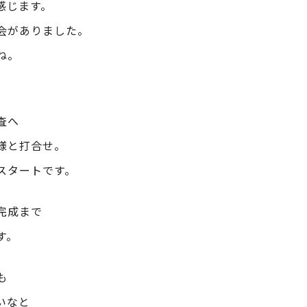
感じます。
会がありました。
ね。
査へ
様と打合せ。
スタートです。
完成まで
す。
も
いなと