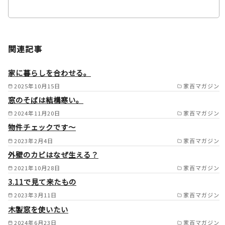
名古屋市/小牧市/江南市/岩倉
関連記事
市/春日井市/大口町/扶桑町/犬
山市/一宮市/稲沢市/あま市/津
家に暮らしを合わせる。
島市/愛西市/尾張旭市/瀬戸市/
2025年10月15日
家百マガジン
窓のそばは結構寒い。
日進市/長久手市/みよし市/東
2024年11月20日
家百マガジン
郷町/刈谷市/安城市/大府市/東
物件チェックです～
海市/知立市/豊田市/西尾市/岡
2023年2月4日
家百マガジン
崎市/阿久比町/羽島市/各務原
外壁のカビはなぜ生える？
市/可児市/岐阜市/多治見市 /
2021年10月28日
家百マガジン
3.11で見て来たもの
2023年3月11日
家百マガジン
木製窓を使いたい
2024年6月23日
家百マガジン