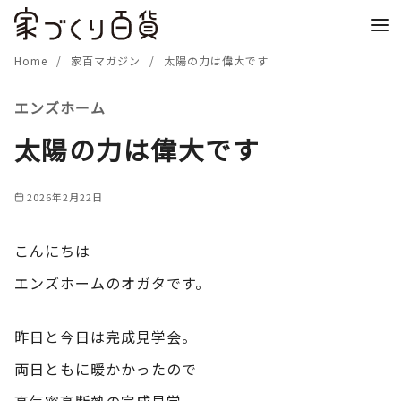
コ
ン
テ
Home
家百マガジン
太陽の力は偉大です
ン
エンズホーム
ツ
へ
太陽の力は偉大です
移
動
2026年2月22日
こんにちは
エンズホームのオガタです。
昨日と今日は完成見学会。
両日ともに暖かかったので
高気密高断熱の完成見学