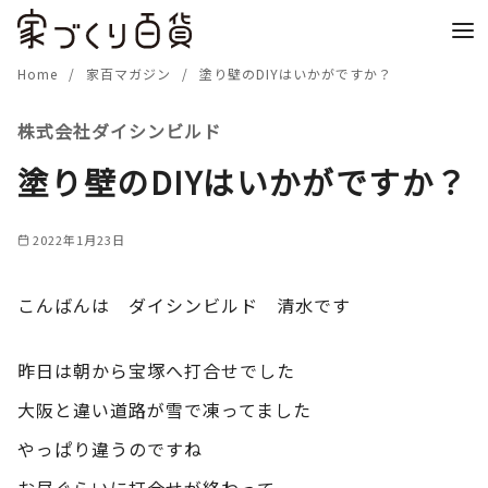
コ
ン
テ
Home
家百マガジン
塗り壁のDIYはいかがですか？
ン
株式会社ダイシンビルド
ツ
へ
塗り壁のDIYはいかがですか？
移
動
2022年1月23日
こんばんは ダイシンビルド 清水です
昨日は朝から宝塚へ打合せでした
大阪と違い道路が雪で凍ってました
やっぱり違うのですね
お昼ぐらいに打合せが終わって