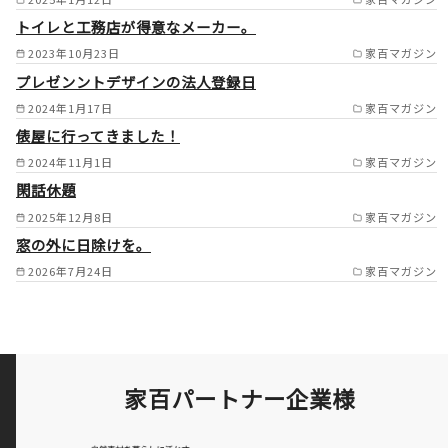
トイレと工務店が得意なメーカー。
市/島本町/大山崎町/長岡京市/
2023年10月23日
家百マガジン
京都市/宇治市/京田辺市/八幡
プレゼンントデザインの法人登録日
市/交野市/城陽市/寝屋川市/守
2024年1月17日
家百マガジン
口市/門真市/東大阪市/堺市/和
俵屋に行ってきました！
泉市/松原市/藤井寺市/羽曳野
2024年11月1日
家百マガジン
市/八尾市/柏原市/大阪市/高石
閑話休題
2025年12月8日
家百マガジン
市/和泉大津市/生駒市/奈良市/
窓の外に日除けを。
大和郡山市/天理市/相楽郡/平
2026年7月24日
家百マガジン
群郡 /
家百パートナー企業様