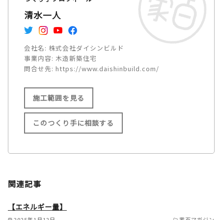
清水一人
会社名:
株式会社ダイシンビルド
事業内容:
木造新築住宅
問合せ先:
https://www.daishinbuild.com/
施工範囲を見る
このつくり手に相談する
施工範囲
大東市/四條畷市/枚方市/高槻
関連記事
市/茨木市/豊中市/吹田市/摂津
市/箕面市/池田市/川西市/宝塚
【エネルギー量】
市/伊丹市/尼崎市/西宮市/芦屋
2025年1月12日
家百マガジン