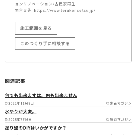
ョンリノベーション/古民家再生
問合せ先:
https://www.terukensetsu.jp/
施工範囲を見る
このつくり手に相談する
施工範囲
大阪府 東大阪市/大阪市/堺
関連記事
市/門真市/寝屋川市/交野市/守
口市/大東市/四条畷市/八尾市/
何でも出来ますは、何も出来ません
松原市/柏原市/藤井寺市/羽曳
2021年11月8日
家百マガジン
水やりが大変。
野市/大阪狭山市/富田林市/太
2025年7月6日
家百マガジン
子町/河南町/千早赤坂村/河内
塗り壁のDIYはいかがですか？
長野市/摂津市/枚方市/池田市/