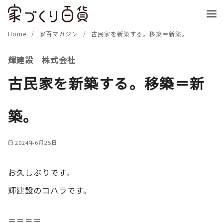
コ
ン
テ
Home
家百マガジン
古民家を新築する。移築＝新築。
ン
輝建設 株式会社
ツ
へ
古民家を新築する。移築＝新
移
動
築。
2024年6月25日
お久しぶりです。
輝建設のコハラです。
＝＝＝＝