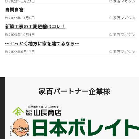
2022年1月23日
家百マガジン
箕面市/茨木市/高槻市/島本町/
自問自答
豊中市/吹田市/高石市/泉大津
2022年11月6日
家百マガジン
市/和泉市/忠岡町/岸和田市/貝
新築工事の工期短縮はコレ！
2023年10月4日
家百マガジン
塚市/熊取町/泉佐野市/田尻町/
～せっかく地方に家を建てるなら～
豊能町 奈良県 奈良市/生
2022年6月17日
家百マガジン
駒市/大和郡山市/平群町/三郷
町/王寺町/香芝市/斑鳩町/安堵
町/河合町/上牧町/川西町/三宅
町/田原本町/広陵町/大和高田
家百パートナー企業様
市/葛城市/御所市/天理市/橿原
市/桜井市/明日香村 京都
府 京都市南部/京田辺市/木津
川市/八幡市/宇治市/久御山町/
城陽市/精華町 /