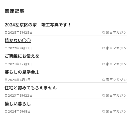
姫路市/たつの市/相生市/赤穂
関連記事
市/高砂市/加古川市/稲美町/播
磨町/三木市/小野市/加東市/加
2024左京区の家 竣工写真です！
西市/神崎郡神河町/神崎郡福崎
2025年7月25日
家百マガジン
焼かない○○
町/西脇市の一部/多可町/宍粟
2022年9月11日
家百マガジン
市/山崎町/佐用郡/明石市西部/
ご両親にお伝えを
岡山県備前市/岡山県瀬戸内市
2021年12月3日
家百マガジン
/
暮らしの見学会.1
2025年6月1日
家百マガジン
住宅と認めてもらえません
2023年8月22日
家百マガジン
愉しい暮らし
2024年5月8日
家百マガジン