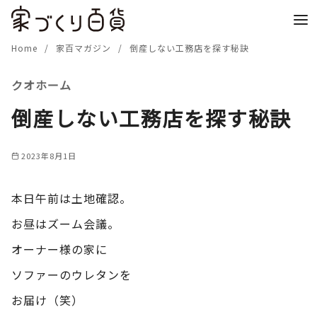
コ
ン
テ
Home
家百マガジン
倒産しない工務店を探す秘訣
ン
クオホーム
ツ
へ
倒産しない工務店を探す秘訣
移
動
2023年8月1日
本日午前は土地確認。
お昼はズーム会議。
オーナー様の家に
ソファーのウレタンを
お届け（笑）