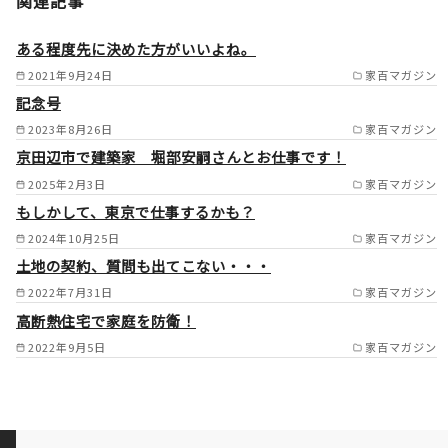
関連記事
南島原市/雲仙市/長与町/時津
町 /
ある程度先に決めた方がいいよね。
2021年9月24日
家百マガジン
記念号
2023年8月26日
家百マガジン
京田辺市で建築家 堀部安嗣さんとお仕事です！
2025年2月3日
家百マガジン
もしかして、東京で仕事するかも？
2024年10月25日
家百マガジン
土地の契約、質問も出てこない・・・
2022年7月31日
家百マガジン
高断熱住宅で家庭を防衛！
2022年9月5日
家百マガジン