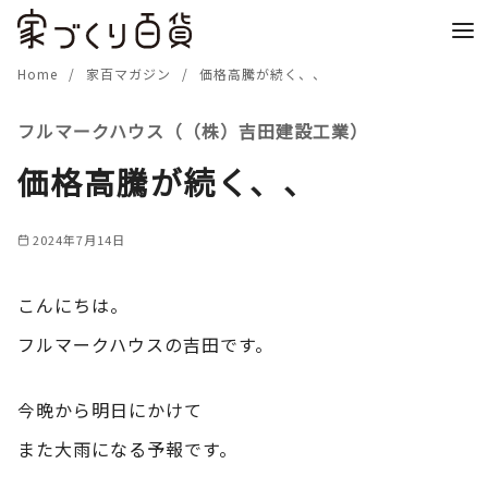
コ
ン
テ
Home
家百マガジン
価格高騰が続く、、
ン
フルマークハウス（（株）吉田建設工業）
ツ
へ
価格高騰が続く、、
移
動
2024年7月14日
こんにちは。
フルマークハウスの吉田です。
今晩から明日にかけて
また大雨になる予報です。