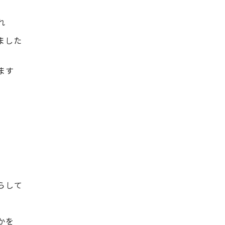
れ
ました
ます
らして
かを