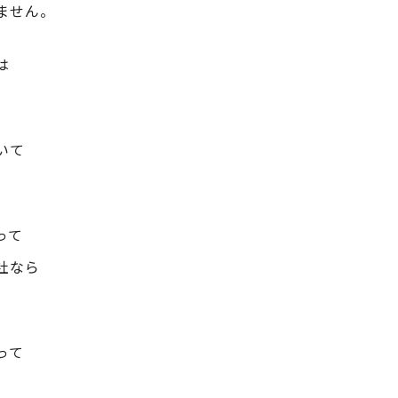
ません。
は
いて
って
社なら
って