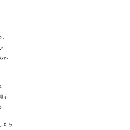
で、
か
のか
て
開示
す。
したら