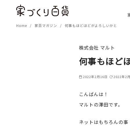
コ
ン
テ
Home
家百マガジン
何事もほどほどがよろしいかと
ン
ツ
へ
株式会社 マルト
移
動
何事もほど
2022年2月16日
2022年2
こんばんは！
マルトの澤田です。
ネットはもちろんの事