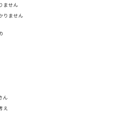
りません
かりません
の
。
さん
考え