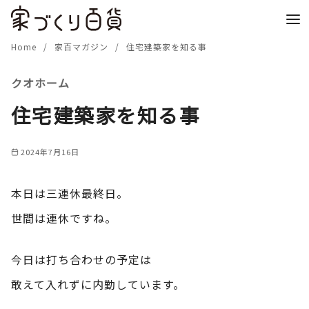
コ
ン
テ
Home
家百マガジン
住宅建築家を知る事
ン
クオホーム
ツ
へ
住宅建築家を知る事
移
動
2024年7月16日
本日は三連休最終日。
世間は連休ですね。
今日は打ち合わせの予定は
敢えて入れずに内勤しています。