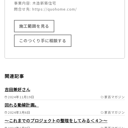
事業内容:
木造新築住宅
問合せ先:
https://quohome.com/
施工範囲を見る
このつくり手に相談する
施工範囲
姫路市/たつの市/相生市/赤穂
関連記事
市/高砂市/加古川市/稲美町/播
磨町/三木市/小野市/加東市/加
吉田兼好さん
西市/神崎郡神河町/神崎郡福崎
2024年11月19日
家百マガジン
回れる動線計画。
町/西脇市の一部/多可町/宍粟
2024年3月6日
家百マガジン
市/山崎町/佐用郡/明石市西部/
～これまでのプロジェクトの整理をしてみる＜４＞～
岡山県備前市/岡山県瀬戸内市
2024年6月8日
家百マガジン