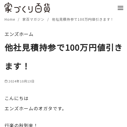
コ
ン
テ
Home
家百マガジン
他社見積持参で100万円値引きます！
ン
エンズホーム
ツ
へ
他社見積持参で100万円値引き
移
動
ます！
2024年10月13日
こんにちは
エンズホームのオガタです。
行楽の秋到来！