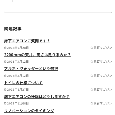
施工範囲
名古屋市/小牧市/江南市/岩倉
関連記事
市/春日井市/大口町/扶桑町/犬
山市/一宮市/稲沢市/あま市/津
床下エアコンに質問です！
島市/愛西市/尾張旭市/瀬戸市/
2022年9月28日
家百マガジン
2200mmの天井、高さは足りるのか？
日進市/長久手市/みよし市/東
2025年3月12日
家百マガジン
郷町/刈谷市/安城市/大府市/東
アルネ・ヴォッダーという選択
海市/知立市/豊田市/西尾市/岡
2026年3月12日
家百マガジン
崎市/阿久比町/羽島市/各務原
トイレの仕様について
市/可児市/岐阜市/多治見市 /
2022年8月27日
家百マガジン
床下エアコンの掃除はどうしますか？
2023年11月8日
家百マガジン
リノベーションのタイミング