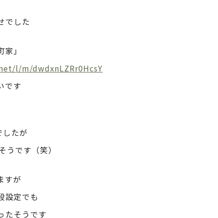
せでした
町家」
d.net/l/m/dwdxnLZRr0HcsY
いです
でしたが
たそうです（笑）
ますが
段設定でも
ったそうです