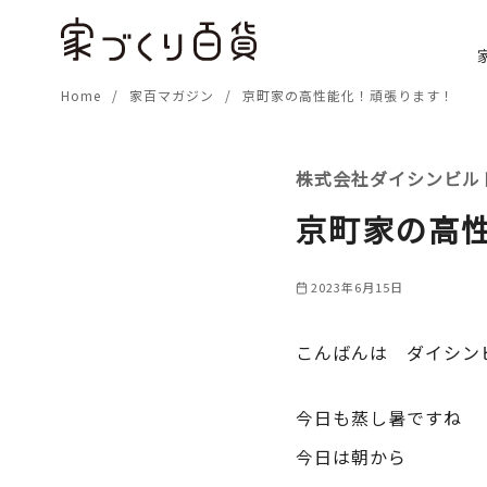
コ
ン
テ
Home
家百マガジン
京町家の高性能化！頑張ります！
ン
ツ
へ
株式会社ダイシンビル
移
動
京町家の高
2023年6月15日
こんばんは ダイシン
今日も蒸し暑ですね
今日は朝から