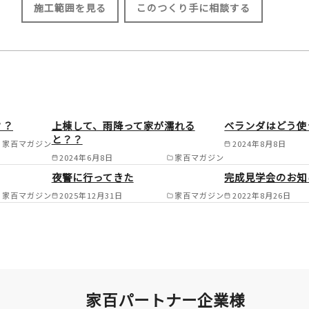
施工範囲を見る
このつくり手に相談する
施工範囲
大東市/四條畷市/枚方市/高槻市/茨木市/
？？
上棟して、雨降って家が濡れる
ベランダはどう使
箕面市/池田市/川西市/宝塚市/伊丹市/尼
と？？
家百マガジン
2024年8月8日
本町/大山崎町/長岡京市/京都市/宇治市
2024年6月8日
家百マガジン
夜警に行ってきた
完成見学会のお知
市/城陽市/寝屋川市/守口市/門真市/東大
家百マガジン
2025年12月31日
家百マガジン
2022年8月26日
市/藤井寺市/羽曳野市/八尾市/柏原市/
市/生駒市/奈良市/大和郡山市/天理市/相
家百パートナー企業様