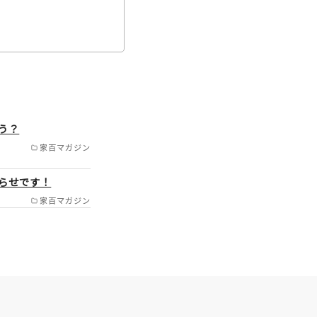
豊中市/吹田市/摂津市/
う？
崎市/西宮市/芦屋市/島
家百マガジン
/京田辺市/八幡市/交野
らせです！
阪市/堺市/和泉市/松原
家百マガジン
大阪市/高石市/和泉大津
楽郡/平群郡 /