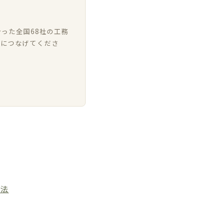
った全国68社の工務
いにつなげてくださ
方法