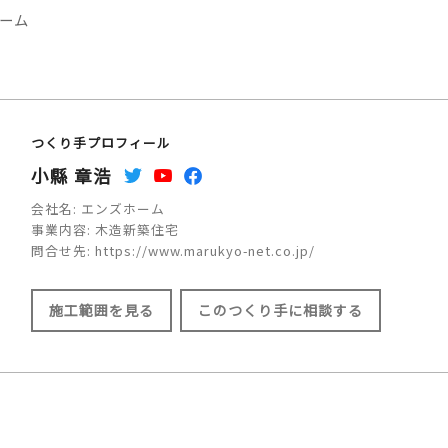
ーム
つくり手プロフィール
小縣 章浩
会社名:
エンズホーム
事業内容:
木造新築住宅
問合せ先:
https://www.marukyo-net.co.jp/
施工範囲を見る
このつくり手に相談する
施工範囲