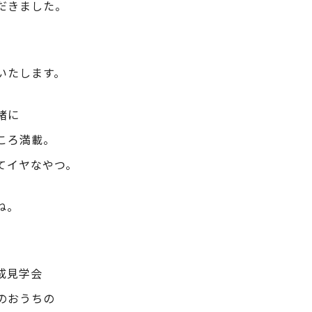
だきました。
。
いたします。
緒に
ころ満載。
てイヤなやつ。
ね。
成見学会
のおうちの