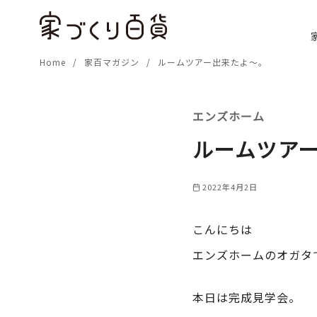
コ
ン
テ
Home
家百マガジン
ルームツアー出来たよ～。
ン
ツ
へ
エンズホーム
移
動
ルームツア
2022年4月2日
こんにちは
エンズホームのオガタ
本日は完成見学会。