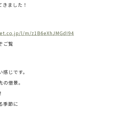
てきました！
net.co.jp/l/m/z1B6eXhJMGdI94
ぞご覧
い感じです。
先の借景。
！
る季節に