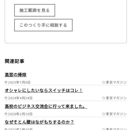
施工範囲を見る
このつくり手に相談する
施工範囲
関西 /
中国 /
関連記事
四国を中心に全国対応（エリア
により応相談） /
高窓の掃除
2025年7月6日
家百マガジン
オシャレにしたいならスイッチはコレ！
2024年4月24日
家百マガジン
高校のビジネス交流会に行って来ました。
2026年2月10日
家百マガジン
なぜそとん壁はながもちするのか？
2022年7月25日
家百マガジン