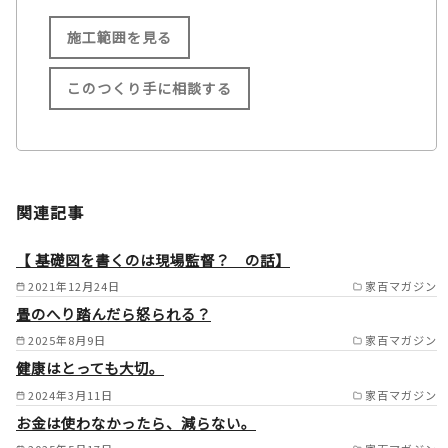
施工範囲を見る
このつくり手に相談する
施工範囲
大阪府 東大阪市/大阪市/堺
関連記事
市/門真市/寝屋川市/交野市/守
口市/大東市/四条畷市/八尾市/
【 基礎図を書くのは現場監督？ の話】
松原市/柏原市/藤井寺市/羽曳
2021年12月24日
家百マガジン
畳のへり踏んだら怒られる？
野市/大阪狭山市/富田林市/太
2025年8月9日
家百マガジン
子町/河南町/千早赤坂村/河内
健康はとっても大切。
長野市/摂津市/枚方市/池田市/
2024年3月11日
家百マガジン
箕面市/茨木市/高槻市/島本町/
お金は使わなかったら、減らない。
豊中市/吹田市/高石市/泉大津