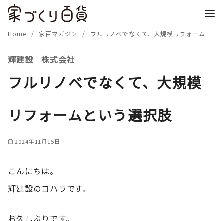
コ
ン
テ
Home
家百マガジン
フルリノベでなくて、大規模リフォームという選択肢
ン
輝建設 株式会社
ツ
へ
フルリノベでなくて、大規模
移
動
リフォームという選択肢
2024年11月15日
こんにちは。
輝建設のコハラです。
お久しぶりです。