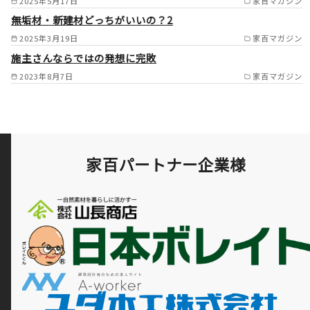
2025年5月17日
家百マガジン
市/和泉市/忠岡町/岸和田市/貝
無垢材・新建材どっちがいいの？2
2025年3月19日
家百マガジン
塚市/熊取町/泉佐野市/田尻町/
施主さんならではの発想に完敗
豊能町 奈良県 奈良市/生
2023年8月7日
家百マガジン
駒市/大和郡山市/平群町/三郷
町/王寺町/香芝市/斑鳩町/安堵
町/河合町/上牧町/川西町/三宅
町/田原本町/広陵町/大和高田
家百パートナー企業様
市/葛城市/御所市/天理市/橿原
市/桜井市/明日香村 京都
府 京都市南部/京田辺市/木津
川市/八幡市/宇治市/久御山町/
城陽市/精華町 /