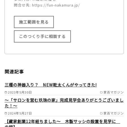
問合せ先:
https://fun-nakamura.jp/
施工範囲を見る
このつくり手に相談する
施工範囲
長岡京市/向日市/大山崎市/京
関連記事
都市/亀岡市/八幡市/宇治市/城
陽市/枚方市/高槻市/京田辺市/
三種の神器入り？ NEW乾太くんがやってきた!
木津川市/交野市/寝屋川市/箕
2023年5月30日
家百マガジン
～「サロンを営む玖珠の家」完成見学会ありがとうございまし
面市/豊中市/東大阪市/西宮市/
た！～
尼崎市大津市/草津市/栗東市守
2024年5月27日
家百マガジン
山市 /
【藏家創業12年経ちました～ 木製サッシの設置を見学に
の話】