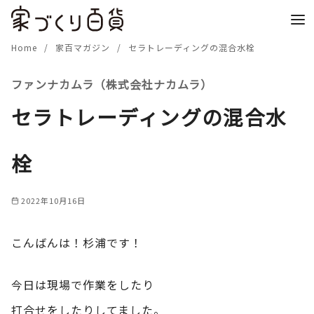
コ
ン
テ
Home
家百マガジン
セラトレーディングの混合水栓
ン
ファンナカムラ（株式会社ナカムラ）
ツ
へ
セラトレーディングの混合水
移
動
栓
2022年10月16日
こんばんは！杉浦です！
今日は現場で作業をしたり
打合せをしたりしてました。