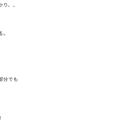
かり、、
る。
部分でも
！