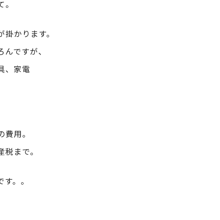
て。
が掛かります。
ろんですが、
具、家電
の費用。
産税まで。
です。。