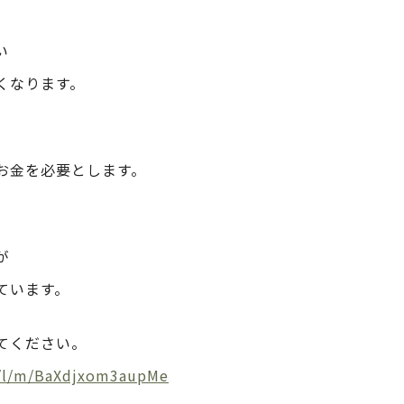
い
くなります。
お金を必要とします。
が
ています。
てください。
m/l/m/BaXdjxom3aupMe