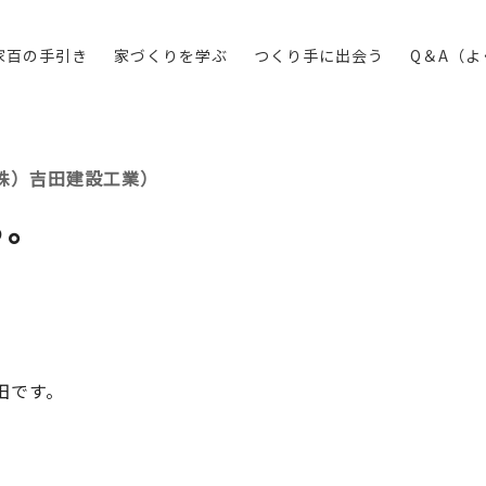
家百の手引き
家づくりを学ぶ
つくり手に出会う
Q＆A（
株）吉田建設工業）
る。
田です。