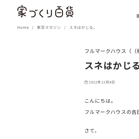
コ
ン
テ
Home
家百マガジン
スネはかじる。
ン
ツ
へ
フルマークハウス（（
移
動
スネはかじ
2022年12月4日
こんにちは。
フルマークハウスの吉
さて、