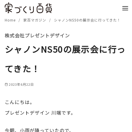
コ
ン
テ
Home
家百マガジン
シャノンNS50の展示会に行ってきた！
ン
株式会社プレゼントデザイン
ツ
へ
シャノンNS50の展示会に行っ
移
動
てきた！
2023年6月22日
こんにちは。
プレゼントデザイン 川端です。
今朝、小雨が降っていたので、