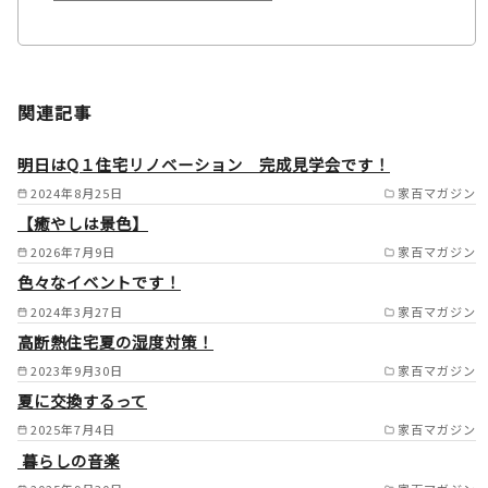
施工範囲
関西 /
中国 /
関連記事
四国を中心に全国対応（エリア
により応相談） /
明日はQ１住宅リノベーション 完成見学会です！
2024年8月25日
家百マガジン
【癒やしは景色】
2026年7月9日
家百マガジン
色々なイベントです！
2024年3月27日
家百マガジン
高断熱住宅夏の湿度対策！
2023年9月30日
家百マガジン
夏に交換するって
2025年7月4日
家百マガジン
暮らしの音楽