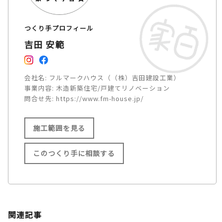
つくり手プロフィール
吉田 安範
会社名:
フルマークハウス（（株）吉田建設工業）
事業内容:
木造新築住宅/戸建てリノベーション
問合せ先:
https://www.fm-house.jp/
施工範囲を見る
このつくり手に相談する
施工範囲
長崎市/諫早市/大村市/島原市/
関連記事
南島原市/雲仙市/長与町/時津