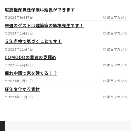
町 /
瑕疵担保責任保険は延長ができます
2025年9月17日
家百マガジン
来週のゲストは建築家の飯塚先生です！
2024年1月25日
家百マガジン
５年点検で気づくことです！
2024年11月4日
家百マガジン
COMODOの業者の見極め
2025年4月13日
家百マガジン
離れ申請で家を建てる！？
2023年1月25日
家百マガジン
経年変化する素材
2023年11月5日
家百マガジン