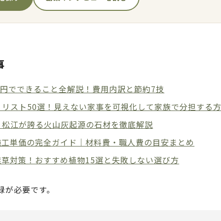
事
万円でできること全解説！費用内訳と節約7技
？リスト50選！見えない家事を可視化して家族で分担する
・松江が誇る火山灰起源の石材を徹底解説
施工単価の完全ガイド｜材料費・職人費の目安まとめ
草対策！おすすめ植物15選と失敗しない選び方
録が必要です。