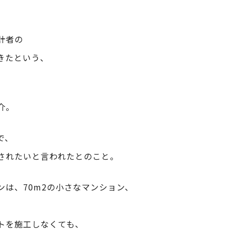
、
計者の
きたという、
介。
で、
されたいと言われたとのこと。
ンは、70m2の小さなマンション、
トを施工しなくても、