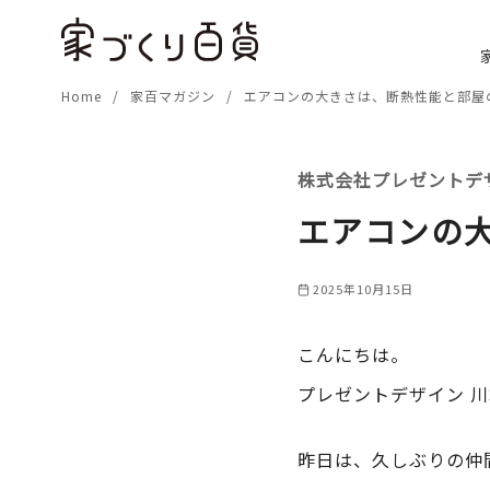
コ
ン
テ
Home
家百マガジン
エアコンの大きさは、断熱性能と部屋
ン
ツ
へ
株式会社プレゼントデ
移
動
エアコンの
2025年10月15日
こんにちは。
プレゼントデザイン 
昨日は、久しぶりの仲