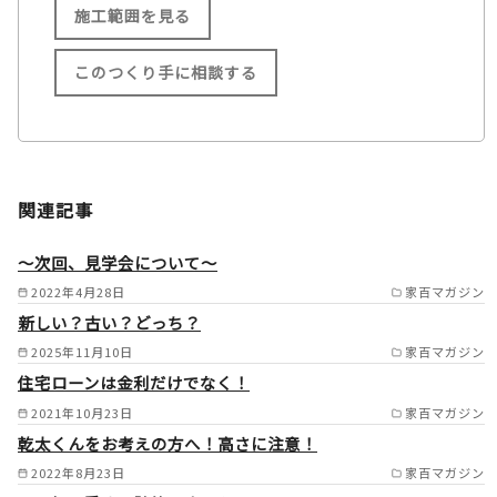
施工範囲を見る
このつくり手に相談する
施工範囲
事務所より車で３０分圏内（青
関連記事
森県むつ市の一部/東通村の一
部/横浜町の一部 /
～次回、見学会について～
2022年4月28日
家百マガジン
新しい？古い？どっち？
2025年11月10日
家百マガジン
住宅ローンは金利だけでなく！
2021年10月23日
家百マガジン
乾太くんをお考えの方へ！高さに注意！
2022年8月23日
家百マガジン