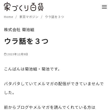
コ
ン
テ
Home
家百マガジン
ウラ話を３つ
ン
株式会社 菊池組
ツ
へ
ウラ話を３つ
移
動
2023年12月9日
こんばんは菊池組・菊池です。
バタバタしていてメルマガの配信ができていませんで
した。
前からブログやメルマガを読んでくれている方は