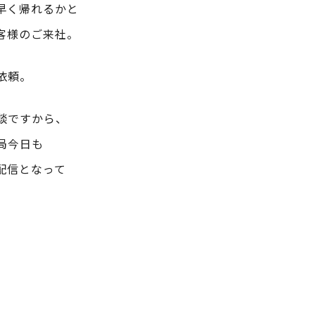
早く帰れるかと
客様のご来社。
依頼。
談ですから、
局今日も
配信となって