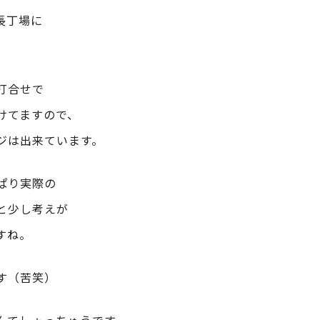
長丁場に
打合せで
けてますので、
ジは出来ています。
ぱり実際の
と少し考えが
すね。
す（苦笑）