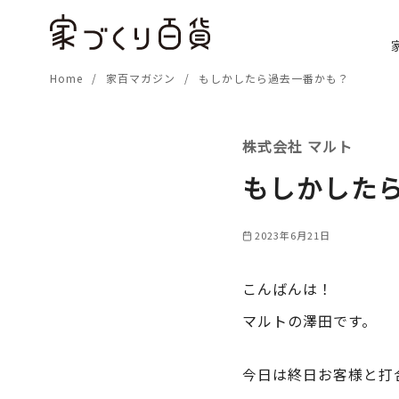
コ
ン
テ
Home
家百マガジン
もしかしたら過去一番かも？
ン
ツ
へ
株式会社 マルト
移
動
もしかした
2023年6月21日
こんばんは！
マルトの澤田です。
今日は終日お客様と打