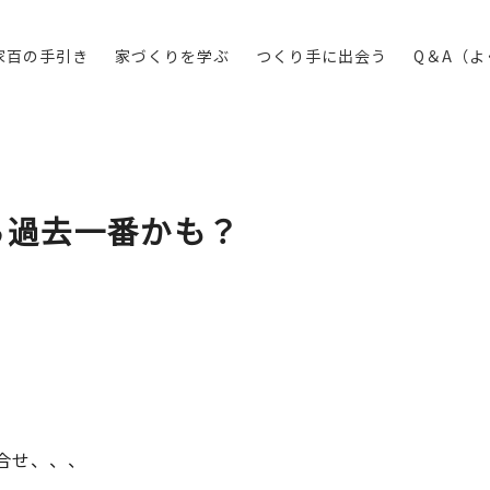
家百の手引き
家づくりを学ぶ
つくり手に出会う
Q＆A（
ら過去一番かも？
合せ、、、