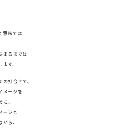
て意味では
決まるまでは
します。
での打合せで、
イメージを
でに、
メージと
ながら、