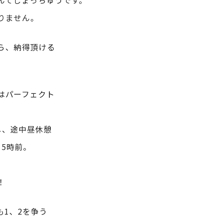
んてしょっちゅうです。
りません。
ら、納得頂ける
はパーフェクト
し、途中昼休憩
5時前。
！
も1、2を争う