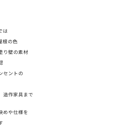
では
屋根の色
塗り壁の素材
認
ンセントの
、造作家具まで
決めや仕様を
す