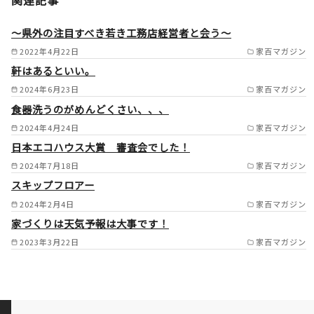
市/春日井市/大口町/扶桑町/犬
山市/一宮市/稲沢市/あま市/津
～県外の注目すべき若き工務店経営者と会う～
島市/愛西市/尾張旭市/瀬戸市/
2022年4月22日
家百マガジン
軒はあるといい。
日進市/長久手市/みよし市/東
2024年6月23日
家百マガジン
郷町/刈谷市/安城市/大府市/東
食器洗うのがめんどくさい、、、
海市/知立市/豊田市/西尾市/岡
2024年4月24日
家百マガジン
崎市/阿久比町/羽島市/各務原
日本エコハウス大賞 審査会でした！
市/可児市/岐阜市/多治見市 /
2024年7月18日
家百マガジン
スキップフロアー
2024年2月4日
家百マガジン
家づくりは天気予報は大事です！
2023年3月22日
家百マガジン