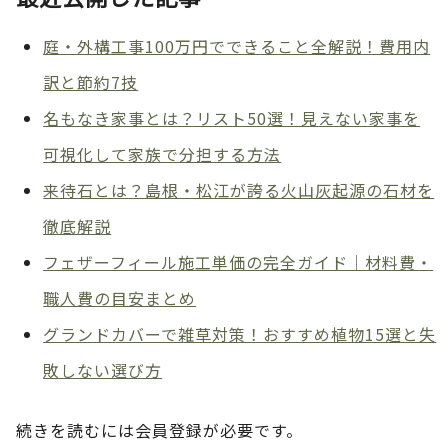
庭・外構工事100万円でできること全解説！費用内
訳と節約7技
名もなき家事とは？リスト50選！見えない家事を
可視化して家族で分担する方法
来待石とは？島根・松江が誇る火山灰起源の石材を
徹底解説
フェザーフィール施工単価の完全ガイド｜材料費・
職人費の目安まとめ
グランドカバーで雑草対策！おすすめ植物15選と失
敗しない選び方
続きを読むには会員登録が必要です。