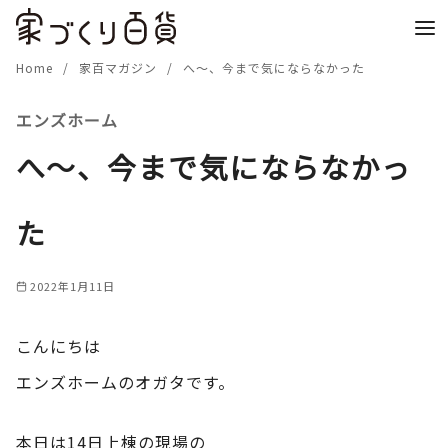
コ
ン
テ
Home
家百マガジン
へ～、今まで気にならなかった
ン
エンズホーム
ツ
へ
へ～、今まで気にならなかっ
移
動
た
2022年1月11日
こんにちは
エンズホームのオガタです。
本日は14日上棟の現場の