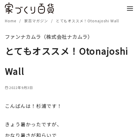
コ
ン
テ
Home
家百マガジン
とてもオススメ！Otonajoshi Wall
ン
ファンナカムラ（株式会社ナカムラ）
ツ
へ
とてもオススメ！Otonajoshi
移
動
Wall
2022年9月3日
こんばんは！杉浦です！
きょう暑かったですが、
かなり暑さが和らいで