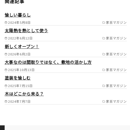
関連記事
都市/亀岡市/八幡市/宇治市/城
陽市/枚方市/高槻市/京田辺市/
愉しい暮らし
木津川市/交野市/寝屋川市/箕
2024年5月8日
家百マガジン
太陽熱を熱として使う
面市/豊中市/東大阪市/西宮市/
2022年6月12日
家百マガジン
尼崎市大津市/草津市/栗東市守
新しくオープン！
山市 /
2026年6月2日
家百マガジン
大事なのは間取りではなく、敷地の活かし方
2025年10月13日
家百マガジン
塗装を愉しむ
2025年7月15日
家百マガジン
木はどこから来る？
2024年7月7日
家百マガジン