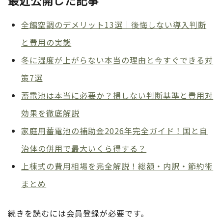
最近公開した記事
全館空調のデメリット13選｜後悔しない導入判断
と費用の実態
冬に湿度が上がらない本当の理由と今すぐできる対
策7選
蓄電池は本当に必要か？損しない判断基準と費用対
効果を徹底解説
家庭用蓄電池の補助金2026年完全ガイド！国と自
治体の併用で最大いくら得する？
上棟式の費用相場を完全解説！総額・内訳・節約術
まとめ
続きを読むには会員登録が必要です。