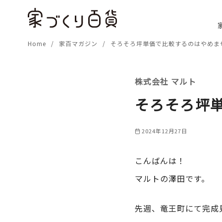
コ
ン
テ
Home
家百マガジン
そろそろ坪単価で比較するのはやめま
ン
ツ
へ
株式会社 マルト
移
動
そろそろ坪
2024年12月27日
こんばんは！
マルトの澤田です。
先週、竜王町にて完成