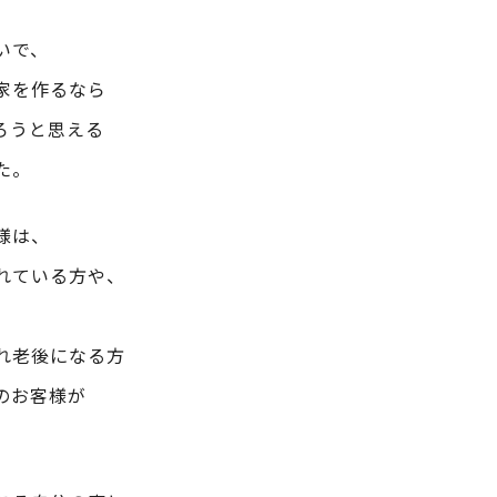
いで、
家を作るなら
ろうと思える
た。
様は、
れている方や、
、
れ老後になる方
のお客様が