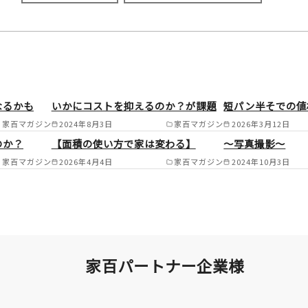
施工範囲
多賀町/彦根市/長浜市/米原市/東近江市
なるかも
いかにコストを抑えるのか？が課題
短パン半そでの値
市/栗東市/草津市/甲賀市/湖南市/大津市
家百マガジン
2024年8月3日
家百マガジン
2026年3月12日
愛荘町/竜王町/日野町 /
のか？
【面積の使い方で家は変わる】
～写真撮影～
家百マガジン
2026年4月4日
家百マガジン
2024年10月3日
家百パートナー企業様