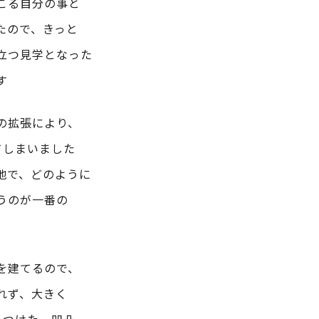
こる自分の事と
たので、きっと
立つ見学となった
す
の拡張により、
てしまいました
地で、どのように
うのが一番の
を建てるので、
れず、大きく