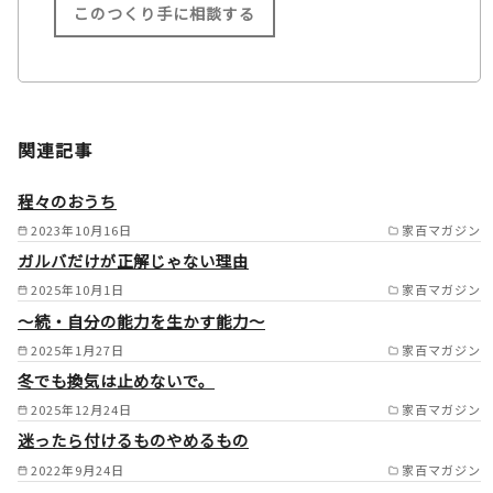
このつくり手に相談する
施工範囲
大阪府全域（基本的には弊社か
関連記事
ら車で１時間県内） 大阪市/
堺市/東大阪市/門真市/寝屋川
程々のおうち
市/交野市/守口市/大東市/四条
2023年10月16日
家百マガジン
ガルバだけが正解じゃない理由
畷市/摂津市/枚方市/池田市/箕
2025年10月1日
家百マガジン
面市/茨木市/高槻市/島本町/豊
～続・自分の能力を生かす能力～
中市/吹田市/八尾市/松原市/柏
2025年1月27日
家百マガジン
原市/藤井寺市/羽曳野市/大阪
冬でも換気は止めないで。
狭山市/富田林市/太子町/河南
2025年12月24日
家百マガジン
町/千早赤坂村/河内長野市/高
迷ったら付けるものやめるもの
2022年9月24日
家百マガジン
石市/泉大津市/和泉市/忠岡町/