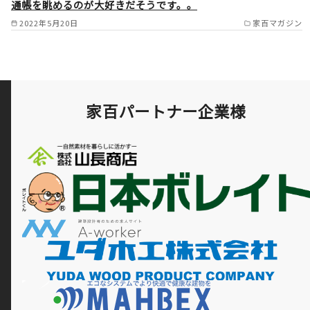
通帳を眺めるのが大好きだそうです。。
岸和田市/貝塚市/熊取町/泉佐
2022年5月20日
家百マガジン
野市/田尻町/豊能町 奈良
県 奈良市/生駒市//群町/三郷
町/王寺町/香芝市/斑鳩町/田原
本町/広陵町/大和高田市/葛城
家百パートナー企業様
市/天理市/橿原市 兵庫県
西宮市/伊丹市/川西市/宝塚市/
三田市/神戸市（場所によりま
す） /