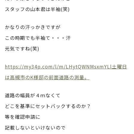
スタッフの山本君は半袖(笑)
かなりの汗っかきですが
この時期でも半袖て・・・汗
元気ですね(笑)
https://my34p.com/l/m/LHytQWNMsxmYLl土曜日
は高槻市のK様邸の前面道路の測量。
道路の幅員が４ｍなくて
どこを基準にセットバックするのか？
等を確認申請に
記載しないといけないので