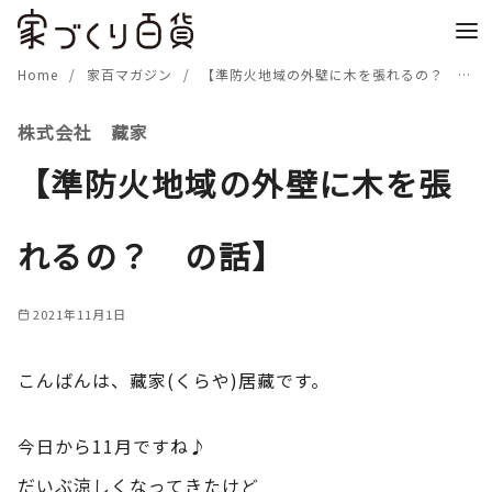
コ
ン
テ
Home
家百マガジン
【準防火地域の外壁に木を張れるの？ の話】
ン
株式会社 藏家
ツ
へ
【準防火地域の外壁に木を張
移
動
れるの？ の話】
2021年11月1日
こんばんは、藏家(くらや)居藏です。
今日から11月ですね♪
だいぶ涼しくなってきたけど