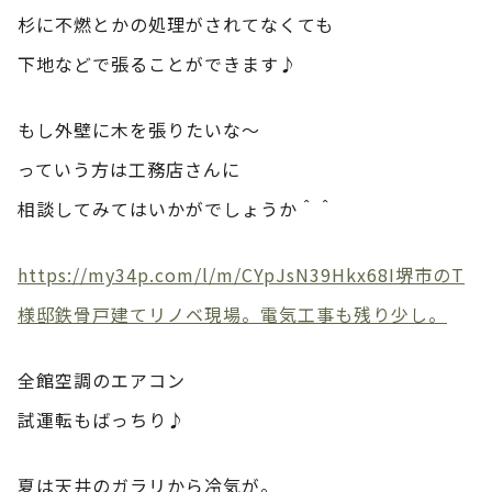
杉に不燃とかの処理がされてなくても
下地などで張ることができます♪
もし外壁に木を張りたいな～
っていう方は工務店さんに
相談してみてはいかがでしょうか＾＾
https://my34p.com/l/m/CYpJsN39Hkx68I堺市のT
様邸鉄骨戸建てリノベ現場。電気工事も残り少し。
全館空調のエアコン
試運転もばっちり♪
夏は天井のガラリから冷気が。