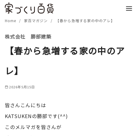
コ
ン
テ
Home
家百マガジン
【春から急増する家の中のアレ】
ン
株式会社 勝部建築
ツ
へ
【春から急増する家の中のア
移
動
レ】
2026年5月15日
皆さんこんにちは
KATSUKENの勝部です(^^)
このメルマガを皆さんが