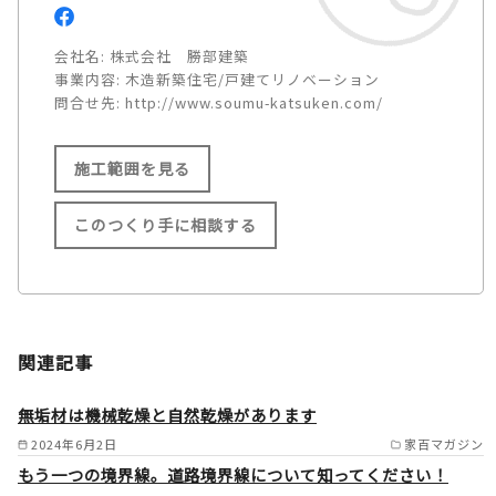
会社名:
株式会社 勝部建築
事業内容:
木造新築住宅/戸建てリノベーション
問合せ先:
http://www.soumu-katsuken.com/
施工範囲を見る
このつくり手に相談する
施工範囲
島根県出雲市内
関連記事
全域 /
無垢材は機械乾燥と自然乾燥があります
2024年6月2日
家百マガジン
もう一つの境界線。道路境界線について知ってください！