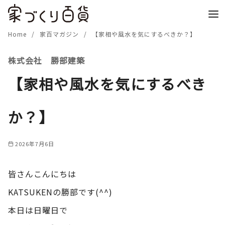
コ
ン
テ
Home
家百マガジン
【家相や風水を気にするべきか？】
ン
株式会社 勝部建築
ツ
へ
【家相や風水を気にするべき
移
動
か？】
2026年7月6日
皆さんこんにちは
KATSUKENの勝部です(^^)
本日は日曜日で