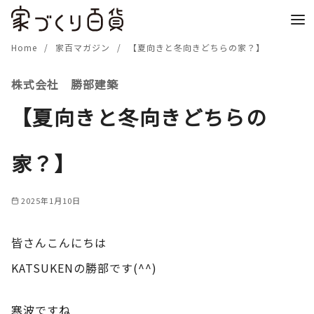
コ
ン
テ
Home
家百マガジン
【夏向きと冬向きどちらの家？】
ン
株式会社 勝部建築
ツ
へ
【夏向きと冬向きどちらの
移
動
家？】
2025年1月10日
皆さんこんにちは
KATSUKENの勝部です(^^)
寒波ですね