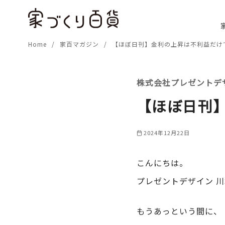
コ
ン
テ
Home
家百マガジン
【ほぼ日刊】金利の上昇は不利益だけ
ン
ツ
へ
株式会社プレゼントデ
移
動
【ほぼ日刊
2024年12月22日
こんにちは。
プレゼントデザイン 
もうあっという間に、