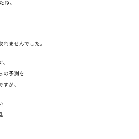
たね。
、
取れませんでした。
で、
らの予測を
ですが、
い
乱