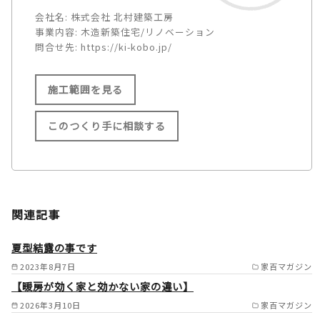
会社名:
株式会社 北村建築工房
事業内容:
木造新築住宅/リノベーション
問合せ先:
https://ki-kobo.jp/
施工範囲を見る
このつくり手に相談する
施工範囲
横須賀市/逗子市/三浦市/鎌倉
関連記事
市/葉山町/藤沢市/茅ヶ崎市/横
浜市栄区/金沢区/磯子区/港南
夏型結露の事です
区/戸塚区/中区/南区/泉区/保土
2023年8月7日
家百マガジン
【暖房が効く家と効かない家の違い】
ヶ谷区（西区/旭区/緑区/神奈
2026年3月10日
家百マガジン
川区/港北区の一部） /