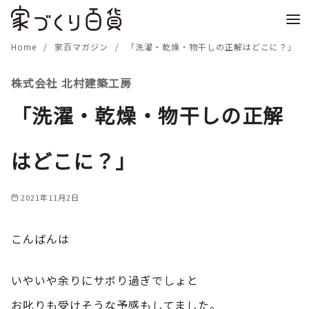
コ
ン
テ
Home
家百マガジン
「洗濯・乾燥・物干しの正解はどこに？」
ン
株式会社 北村建築工房
ツ
へ
「洗濯・乾燥・物干しの正解
移
動
はどこに？」
2021年11月2日
こんばんは
いやいや余りにサボり過ぎでしょと
お叱りも受けそうな予感もしてました。