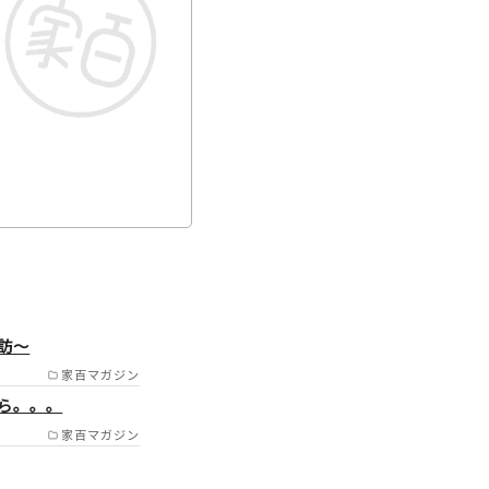
/藤沢市/茅ヶ崎市/横浜市
訪～
/南区/泉区/保土ヶ谷区
家百マガジン
） /
ら。。。
家百マガジン