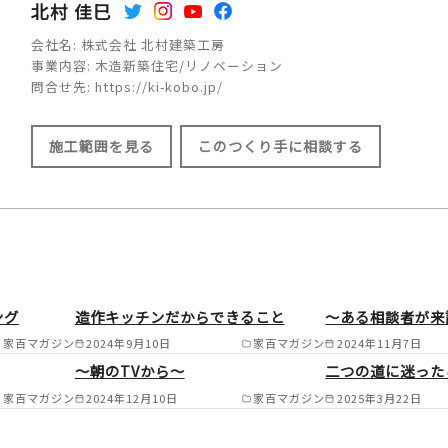
北村 佳巳
会社名:
株式会社 北村建築工房
事業内容:
木造新築住宅/リノベーション
問合せ先:
https://ki-kobo.jp/
施工範囲を見る
このつくり手に相談する
施工範囲
横須賀市/逗子市/三浦市/鎌倉市/葉山町
ング
造作キッチンだからできること
～ある相談者が来
栄区/金沢区/磯子区/港南区/戸塚区/中区
家百マガジン
2024年9月10日
家百マガジン
2024年11月7日
（西区/旭区/緑区/神奈川区/港北区の一部
～朝のTVから～
二つの道に迷った
家百マガジン
2024年12月10日
家百マガジン
2025年3月22日