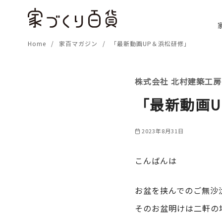
コ
ン
テ
Home
家百マガジン
「最新動画UP＆浜松研修」
ン
ツ
へ
株式会社 北村建築工房
移
動
「最新動画U
2023年8月31日
こんばんは
お盆を挟んでのご無沙
そのお盆明けは二軒の