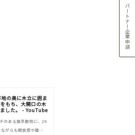
パートナー企業申請
旗竿地の奥に木立に囲ま
庭をもち、大開口の木
。 - YouTube
チのある旗竿敷地に、29
トながらも開放感や雑…