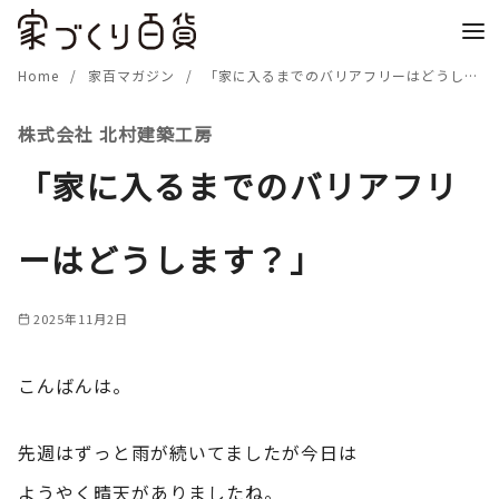
コ
ン
テ
Home
家百マガジン
「家に入るまでのバリアフリーはどうします？」
ン
株式会社 北村建築工房
ツ
へ
「家に入るまでのバリアフリ
移
動
ーはどうします？」
2025年11月2日
こんばんは。
先週はずっと雨が続いてましたが今日は
ようやく晴天がありましたね。