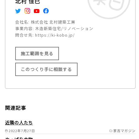
北村 佳巳
会社名:
株式会社 北村建築工房
事業内容:
木造新築住宅/リノベーション
問合せ先:
https://ki-kobo.jp/
施工範囲を見る
このつくり手に相談する
施工範囲
横須賀市/逗子市/三浦市/鎌倉
関連記事
市/葉山町/藤沢市/茅ヶ崎市/横
浜市栄区/金沢区/磯子区/港南
近隣の人たち
区/戸塚区/中区/南区/泉区/保土
2022年7月27日
家百マガジン