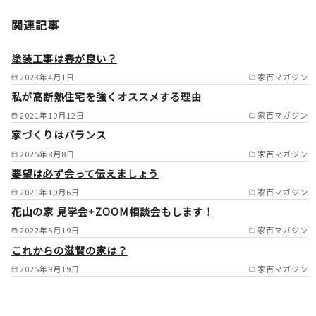
横須賀市/逗子市/三浦市/鎌倉
関連記事
市/葉山町/藤沢市/茅ヶ崎市/横
浜市栄区/金沢区/磯子区/港南
塗装工事は春が良い？
区/戸塚区/中区/南区/泉区/保土
2023年4月1日
家百マガジン
私が高断熱住宅を強くオススメする理由
ヶ谷区（西区/旭区/緑区/神奈
2021年10月12日
家百マガジン
川区/港北区の一部） /
家づくりはバランス
2025年8月8日
家百マガジン
要望は必ず会って伝えましょう
2021年10月6日
家百マガジン
花山の家 見学会+ZOOM相談会もします！
2022年5月19日
家百マガジン
これからの滋賀の家は？
2025年9月19日
家百マガジン