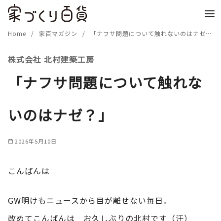
コ
ン
テ
Home
家百マガジン
「ナフサ問題について触れないのはナゼ？」
ン
株式会社 北村建築工房
ツ
へ
「ナフサ問題について触れな
移
動
いのはナゼ？」
2026年5月10日
こんばんは
GW明けもニュースから目が離せない毎日。
改めてこんばんは お久しぶりの北村です（汗）