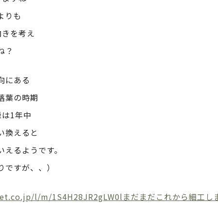
よりも
向きを考え
ね？
向にある
落葉の時期
緑は1年中
い換えると
いえるようです。
りですが、、）
yo-net.co.jp/l/m/1S4H28JR2gLW0lまだまだこれか