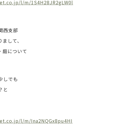
net.co.jp/l/m/1S4H28JR2gLW0l
関西支部
ありまして、
緑・庭について
。
少しでも
？と
et.co.jp/l/m/Ina2NQGx8pu4HI