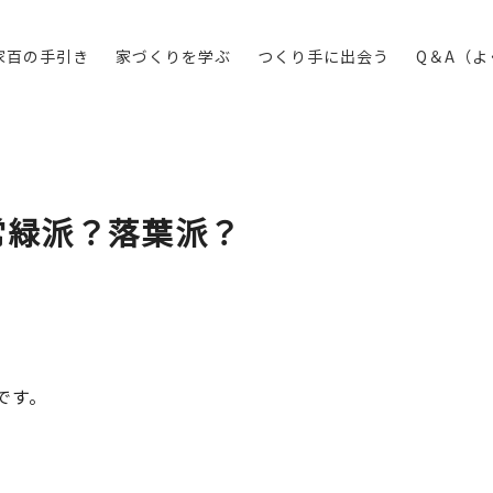
家百の手引き
家づくりを学ぶ
つくり手に出会う
Q＆A（
常緑派？落葉派？
です。