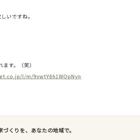
欲しいですね。
。
れます。（笑）
net.co.jp/l/m/9vwtY6h1WQpNyn
家づくりを、あなたの地域で。