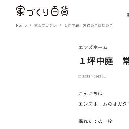
コ
ン
テ
Home
家百マガジン
１坪中庭 常緑派？落葉派？
ン
ツ
へ
エンズホーム
移
動
１坪中庭 
2022年2月25日
こんにちは
エンズホームのオガタ
採れたての一枚