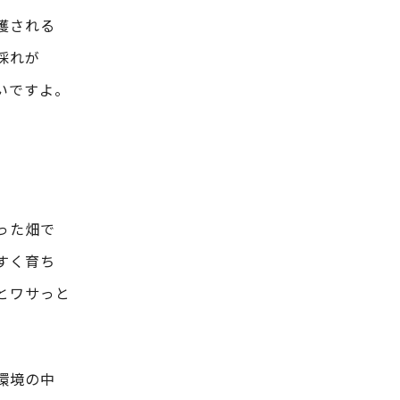
穫される
採れが
いですよ。
った畑で
すく育ち
とワサっと
環境の中