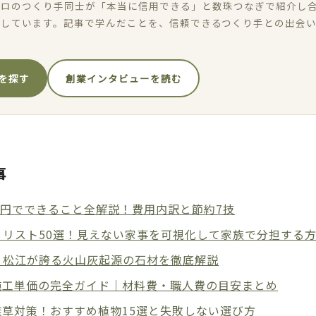
ロのつくり手同士が「本当に信用できる」と数珠つなぎで紹介し合
加しています。記事で学んだことを、信頼できるつくり手との出会
を探す
創業インタビューを読む
事
万円でできること全解説！費用内訳と節約7技
？リスト50選！見えない家事を可視化して家族で分担する
・松江が誇る火山灰起源の石材を徹底解説
施工単価の完全ガイド｜材料費・職人費の目安まとめ
草対策！おすすめ植物15選と失敗しない選び方