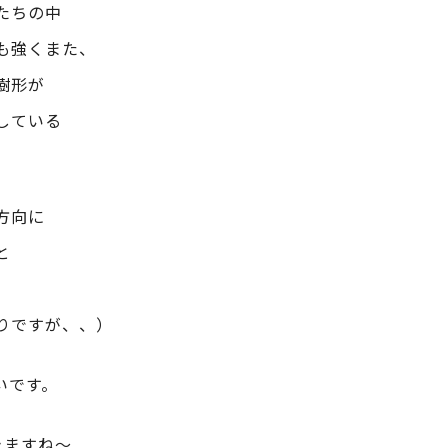
たちの中
も強くまた、
樹形が
している
方向に
と
。
りですが、、）
いです。
きますね～