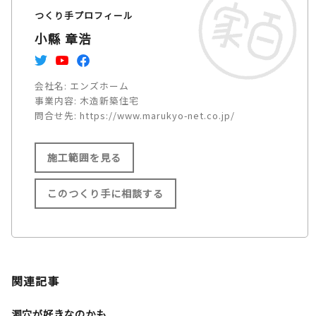
つくり手プロフィール
小縣 章浩
会社名:
エンズホーム
事業内容:
木造新築住宅
問合せ先:
https://www.marukyo-net.co.jp/
施工範囲を見る
このつくり手に相談する
施工範囲
名古屋市/小牧市/江南市/岩倉
関連記事
市/春日井市/大口町/扶桑町/犬
山市/一宮市/稲沢市/あま市/津
洞穴が好きなのかも