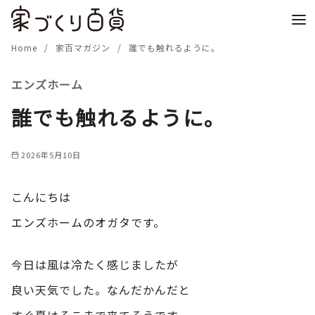
コ
ン
テ
Home
家百マガジン
誰でも触れるように。
ン
エンズホーム
ツ
へ
誰でも触れるように。
移
動
2026年5月10日
こんにちは
エンズホームのオガタです。
今日は風は冷たく感じましたが
良い天気でした。なんだかんだと
すぐ夏はそこまで来てそうです。