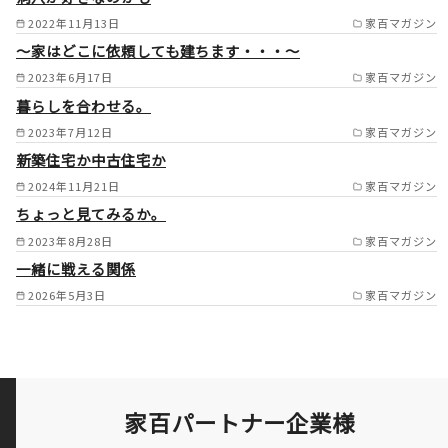
島市/愛西市/尾張旭市/瀬戸市/
2022年11月13日
家百マガジン
～家はどこに依頼しても建ちます・・・～
日進市/長久手市/みよし市/東
2023年6月17日
家百マガジン
郷町/刈谷市/安城市/大府市/東
暮らしを合わせる。
海市/知立市/豊田市/西尾市/岡
2023年7月12日
家百マガジン
崎市/阿久比町/羽島市/各務原
新築住宅か中古住宅か
市/可児市/岐阜市/多治見市 /
2024年11月21日
家百マガジン
ちょっと見てみるか。
2023年8月28日
家百マガジン
一緒に戦える関係
2026年5月3日
家百マガジン
家百パートナー企業様