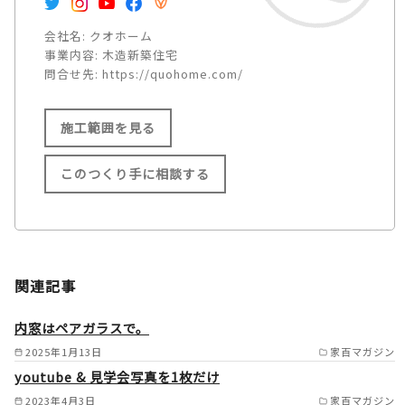
会社名:
クオホーム
事業内容:
木造新築住宅
問合せ先:
https://quohome.com/
施工範囲を見る
このつくり手に相談する
施工範囲
姫路市/たつの市/相生市/赤穂
関連記事
市/高砂市/加古川市/稲美町/播
磨町/三木市/小野市/加東市/加
内窓はペアガラスで。
西市/神崎郡神河町/神崎郡福崎
2025年1月13日
家百マガジン
youtube & 見学会写真を1枚だけ
町/西脇市の一部/多可町/宍粟
2023年4月3日
家百マガジン