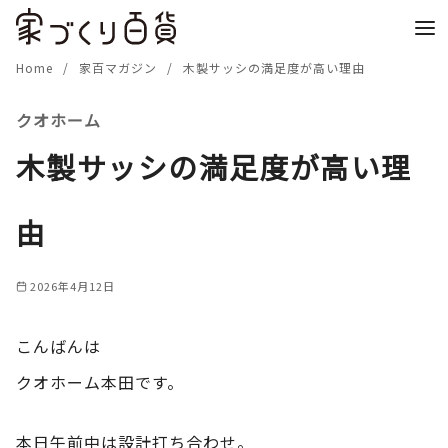
コ
ン
テ
Home
家百マガジン
木製サッシの満足度が高い理由
ン
クオホーム
ツ
へ
木製サッシの満足度が高い理
移
動
由
2026年4月12日
こんばんは
クオホーム本田です。
本日午前中は設計打ち合わせ。