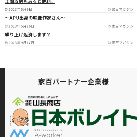
土間収納もあると便利。
市/可児市/岐阜市/多治見市 /
2023年5月9日
家百マガジン
～APU出身の映像作家さん～
2023年5月26日
家百マガジン
繰り上げ返済します？
2023年9月17日
家百マガジン
家百パートナー企業様