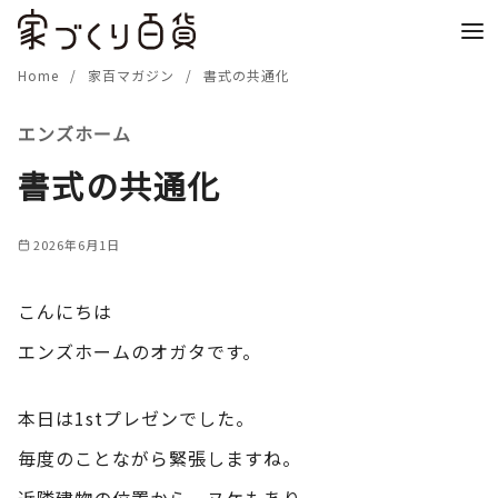
コ
ン
テ
Home
家百マガジン
書式の共通化
ン
エンズホーム
ツ
へ
書式の共通化
移
動
2026年6月1日
こんにちは
エンズホームのオガタです。
本日は1stプレゼンでした。
毎度のことながら緊張しますね。
近隣建物の位置から ヌケもあり