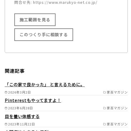
問合せ先:
https://www.marukyo-net.co.jp/
施工範囲を見る
このつくり手に相談する
施工範囲
名古屋市/小牧市/江南市/岩倉
関連記事
市/春日井市/大口町/扶桑町/犬
山市/一宮市/稲沢市/あま市/津
「この家で良かった」 と言えるために。
島市/愛西市/尾張旭市/瀬戸市/
2026年3月2日
家百マガジン
Pinterestもやってますよ！
日進市/長久手市/みよし市/東
2023年6月28日
家百マガジン
郷町/刈谷市/安城市/大府市/東
目を養い体感する
海市/知立市/豊田市/西尾市/岡
2023年11月22日
家百マガジン
崎市/阿久比町/羽島市/各務原