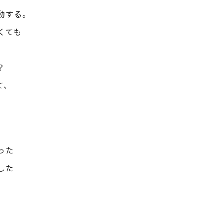
動する。
くても
。
？
て、
った
した