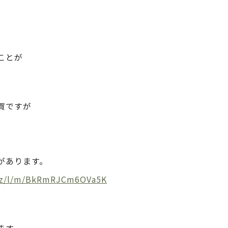
ことが
賀ですが
があります。
biz/l/m/BkRmRJCm6OVa5K