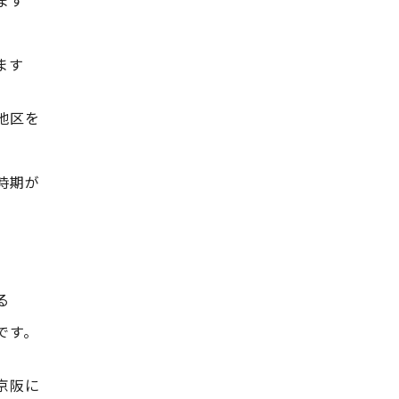
ます
ます
地区を
時期が
る
です。
京阪に