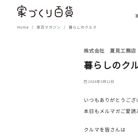
コ
ン
テ
Home
家百マガジン
暮らしのクルマ
ン
ツ
へ
株式会社 夏見工務店
移
動
暮らしのク
2026年5月12日
いつもありがとうござ
本日もメルマガご愛読
クルマを皆さんは