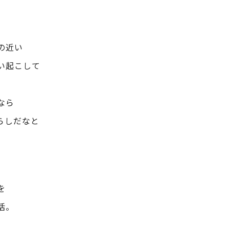
の近い
い起こして
なら
らしだなと
を
活。