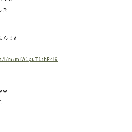
した
もんです
biz/l/m/miW1puT1shR4l9
ｗｗ
て